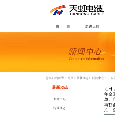
首 页
走进天虹
您当前的位置：
首页
》
最新动态
》
新闻中心
》
广东
最新动态
近日
年全
新闻中心
单。
再获
行业动态
准、